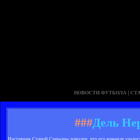
|
НОВОСТИ ФУТБОЛА
СТ
###
Дель Не
Наставник Старой Синьоры доволен, что его команде удалос