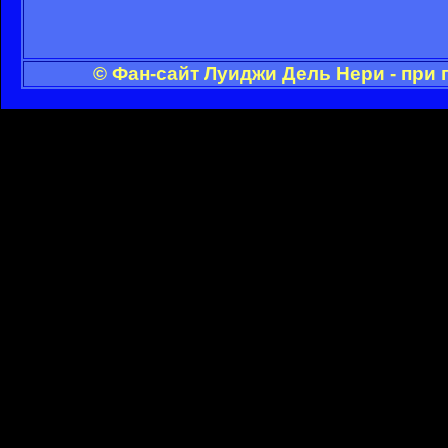
© Фан-сайт Луиджи Дель Нери - при